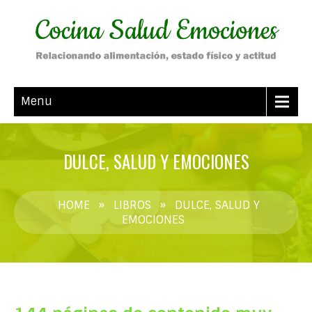
Menu
DULCE, SALUD Y EMOCIONES
HOME
»
LIBROS
»
DULCE, SALUD Y
EMOCIONES