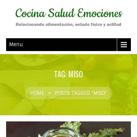
Menu
TAG: MISO
HOME
»
POSTS TAGGED "MISO"