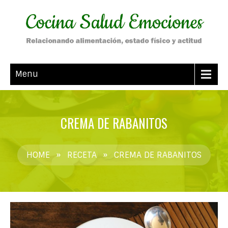
Menu
CREMA DE RABANITOS
HOME
»
RECETA
»
CREMA DE RABANITOS