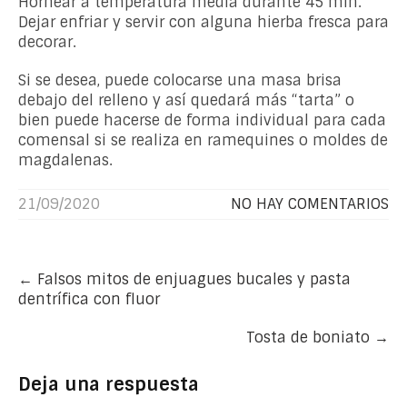
Hornear a temperatura media durante 45 min.
Dejar enfriar y servir con alguna hierba fresca para
decorar.
Si se desea, puede colocarse una masa brisa
debajo del relleno y así quedará más “tarta” o
bien puede hacerse de forma individual para cada
comensal si se realiza en ramequines o moldes de
magdalenas.
21/09/2020
NO HAY COMENTARIOS
Post
←
Falsos mitos de enjuagues bucales y pasta
navigation
dentrífica con fluor
Tosta de boniato
→
Deja una respuesta