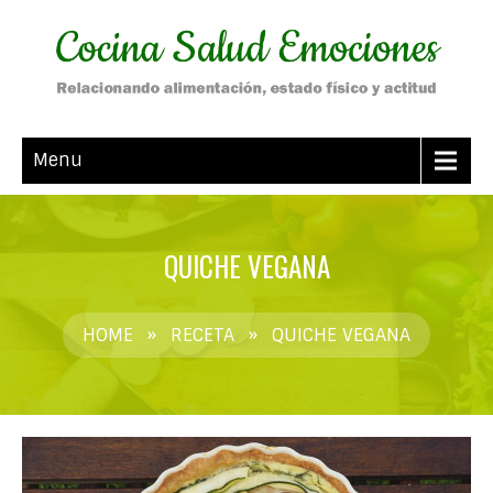
Menu
QUICHE VEGANA
HOME
»
RECETA
»
QUICHE VEGANA