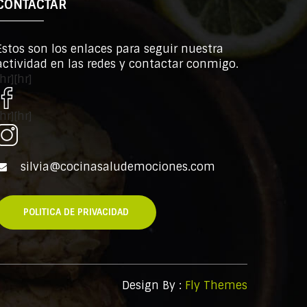
CONTACTAR
Estos son los enlaces para seguir nuestra
actividad en las redes y contactar conmigo.
[hr][hr]
[hr][hr]
silvia@cocinasaludemociones.com
POLITICA DE PRIVACIDAD
Design By :
Fly Themes