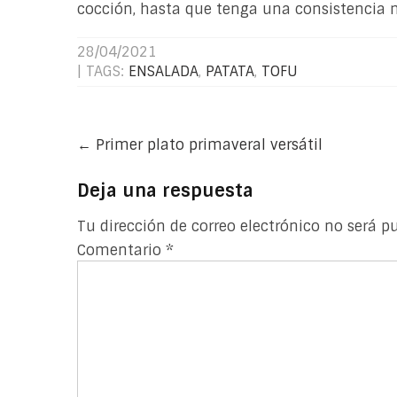
cocción, hasta que tenga una consistencia 
28/04/2021
| TAGS:
ENSALADA
,
PATATA
,
TOFU
Post
←
Primer plato primaveral versátil
navigation
Deja una respuesta
Tu dirección de correo electrónico no será p
Comentario
*