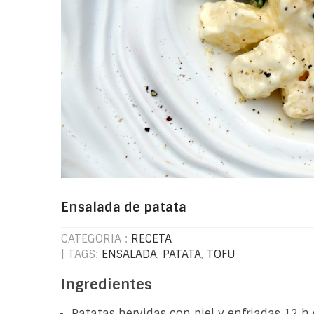
Ensalada de patata
CATEGORIA :
RECETA
| TAGS:
ENSALADA
,
PATATA
,
TOFU
Ingredientes
Patatas hervidas con piel y enfriadas 12 h