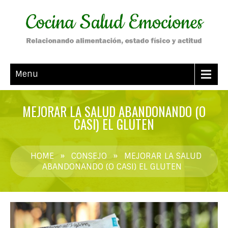
Menu
MEJORAR LA SALUD ABANDONANDO (O
CASI) EL GLUTEN
HOME
»
CONSEJO
»
MEJORAR LA SALUD
ABANDONANDO (O CASI) EL GLUTEN